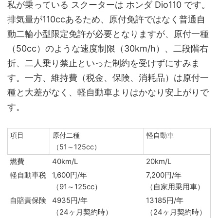
私が乗っている スクーターは ホンダ Dio110 です。
排気量が110ccあるため、原付免許ではなく普通自
動二輪小型限定免許が必要となりますが、原付一種
（50cc）のような速度制限（30km/h）、二段階右
折、二人乗り禁止といった制約を受けずにすみま
す。一方、維持費（税金、保険、消耗品）は原付一
種と大差がなく、軽自動車よりはかなり安上がりで
す。
項目
原付二種
軽自動車
（51～125cc）
項目
原付二種
軽自動車
燃費
40km/L
20km/L
（51～125cc）
軽自動車税
1,600円/年
7,200円/年
（91～125cc）
（自家用乗用車）
自賠責保険
4935円/年
13185円/年
（24ヶ月契約時）
（24ヶ月契約時）